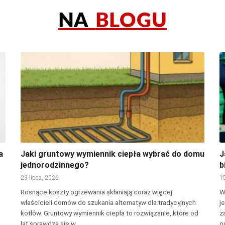
NA
BLOGU
a
Jaki gruntowy wymiennik ciepła wybrać do domu
J
jednorodzinnego?
b
23 lipca, 2026
1
Rosnące koszty ogrzewania skłaniają coraz więcej
W
właścicieli domów do szukania alternatyw dla tradycyjnych
j
kotłów. Gruntowy wymiennik ciepła to rozwiązanie, które od
z
lat sprawdza się w…
o