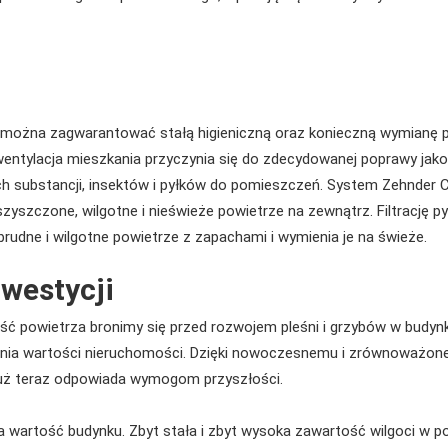
można zagwarantować stałą higieniczną oraz konieczną wymianę p
 wentylacja mieszkania przyczynia się do zdecydowanej poprawy jak
wych substancji, insektów i pyłków do pomieszczeń. System Zehnd
szczone, wilgotne i nieświeże powietrze na zewnątrz. Filtrację py
udne i wilgotne powietrze z zapachami i wymienia je na świeże.
nwestycji
ość powietrza bronimy się przed rozwojem pleśni i grzybów w budy
mania wartości nieruchomości. Dzięki nowoczesnemu i zrównoważ
uż teraz odpowiada wymogom przyszłości.
wartość budynku. Zbyt stała i zbyt wysoka zawartość wilgoci w p