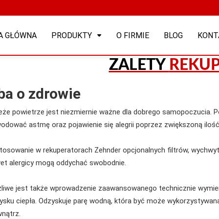
A GŁÓWNA
PRODUKTY
O FIRMIE
BLOG
KONT
ZALETY
REKUP
ba o zdrowie
eże powietrze jest niezmiernie ważne dla dobrego samopoczucia. P
odować astmę oraz pojawienie się alegrii poprzez zwiększoną ilość a
tosowanie w rekuperatorach Zehnder opcjonalnych filtrów, wychwytuj
et alergicy mogą oddychać swobodnie.
liwe jest także wprowadzenie zaawansowanego technicznie wymien
ysku ciepła. Odzyskuje parę wodną, która być może wykorzystywana
nątrz.