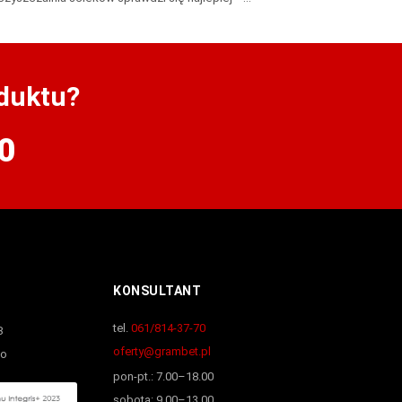
duktu?
0
KONSULTANT
tel.
061/814-37-70
8
oferty@grambet.pl
wo
pon-pt.: 7.00–18.00
sobota: 9.00–13.00