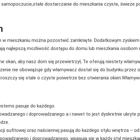
samopoczucie,stałe dostarczanie do mieszkania czyste, świeże pow
m
 w mieszkaniu można pozostwić zamknięte. Dodatkowym zyskiem s
dają najlepszą możliwość dostępu do domu lub mieszkania osobom
 okan, aby nasz dom się przewietrzył, Te oferują niestety włamy
zenie nie obowiązuje gdy włamywacz dostał się do budynku przez ot
oszczy się stale o czyste poiwetrze bez otwierania okien.Włamyw
…
ystems pasuje do każdego.
owadzanego i doprowadzanego a i nawet to jest dyskretnie ukryte p
odze.
cji sufitowej oraz naściennej pasują do każdego stylu wnętrza – od 
powadzanego i doprowadzanego, wpasują się w każdy styl mieszkan