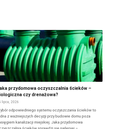
aka przydomowa oczyszczalnia ścieków –
iologiczna czy drenażowa?
5 lipca, 2026
ybór odpowiedniego systemu oczyszczania ścieków to
edna z ważniejszych decyzji przy budowie domu poza
asięgiem kanalizacji miejskiej. Jaka przydomowa
czyszczalnia ścieków sprawdzi się najlepiej –…