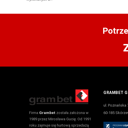
Potrz
GRAMBET GR
ul. Poznańska 
Firma
Grambet
została założona w
60-185 Skórz
1989 przez Mirosława Gucię. Od 1991
roku zajmuje się hurtową sprzedażą