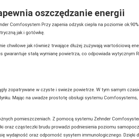
apewnia oszczędzanie energii
nder Comfosystem Przy zapenia odzysk ciepła na poziomie ok.90%.
ktryczną jak i gotówkę.
nie chwilowe jak również trwające dłużej zużywają wartościową ene
s gwarantuje stałą wymianę powietrza, co odpowiada wytycznym R
iągły zopatrywane w czyste i swieże powietrze. W tym samym czasi
dynku. Mając na uwadze prostotę obsługi systemu Comfosystems,
różnych pomieszczeniach. Z pomocą systemu Zehnder Comfosystem
yłki oraz cząsteczki brudu prowadzi podniesienia poziomu samopocz
się wydajność oraz odporność sysytem immunologicznego. Dzięki 