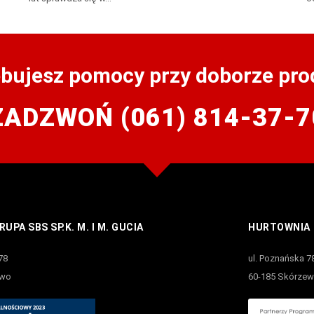
ebujesz pomocy przy doborze pro
ZADZWOŃ (061) 814-37-7
UPA SBS SP.K. M. I M. GUCIA
HURTOWNIA
78
ul. Poznańska 7
ewo
60-185 Skórze