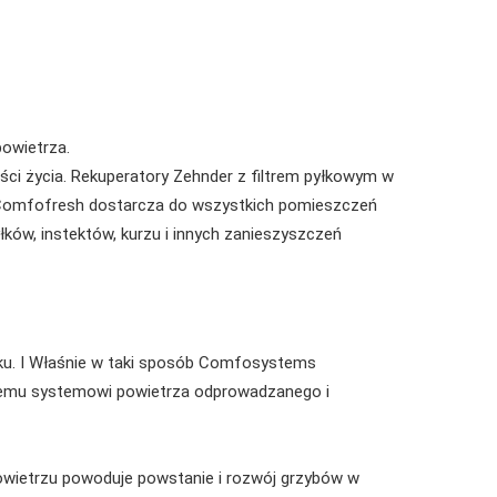
owietrza.
ości życia. Rekuperatory Zehnder z filtrem pyłkowym w
er Comfofresh dostarcza do wszystkich pomieszczeń
łków, instektów, kurzu i innych zanieszyszczeń
nku. I Właśnie w taki sposób Comfosystems
onemu systemowi powietrza odprowadzanego i
owietrzu powoduje powstanie i rozwój grzybów w