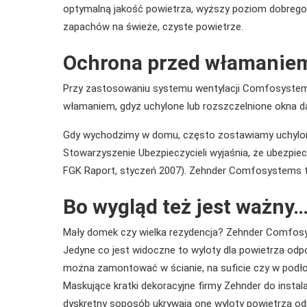
optymalną jakość powietrza, wyższy poziom dobrego 
zapachów na świeże, czyste powietrze.
Ochrona przed włamanie
Przy zastosowaniu systemu wentylacji Comfosystem
włamaniem, gdyż uchylone lub rozszczelnione okna 
Gdy wychodzimy w domu, często zostawiamy uchylone
Stowarzyszenie Ubezpieczycieli wyjaśnia, że ubezpiec
FGK Raport, styczeń 2007). Zehnder Comfosystems tr
Bo wygląd też jest ważny
Mały domek czy wielka rezydencja? Zehnder Comfos
Jedyne co jest widoczne to wyloty dla powietrza odp
można zamontować w ścianie, na suficie czy w podł
Maskujące kratki dekoracyjne firmy Zehnder do instala
dyskretny soposób ukrywają one wyloty powietrza od