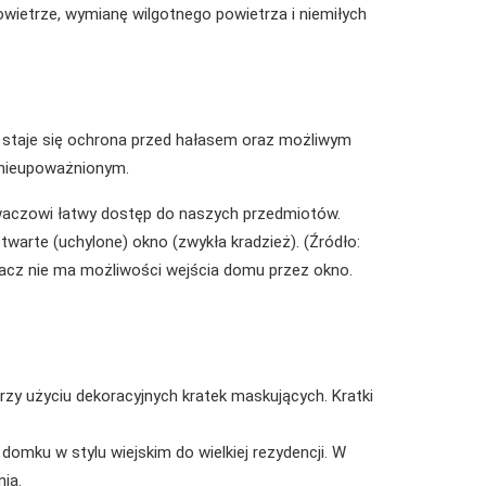
ietrze, wymianę wilgotnego powietrza i niemiłych
taje się ochrona przed hałasem oraz możliwym
 nieupoważnionym.
waczowi łatwy dostęp do naszych przedmiotów.
warte (uchylone) okno (zwykła kradzież). (Źródło:
acz nie ma możliwości wejścia domu przez okno.
rzy użyciu dekoracyjnych kratek maskujących. Kratki
domku w stylu wiejskim do wielkiej rezydencji. W
ia.