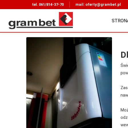
tel.
061/814-37-70
mail:
oferty@grambet.pl
STRON
D
Świ
pow
Zas
naw
Moż
odz
wew