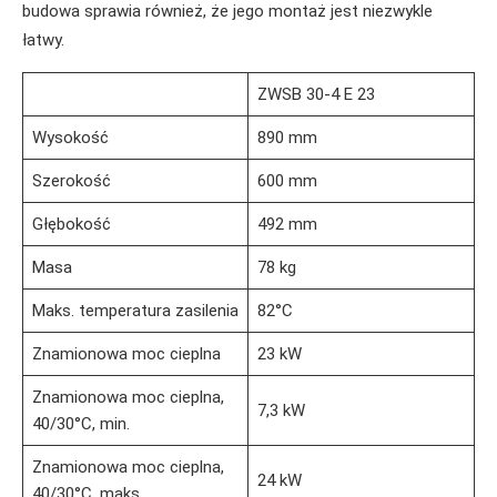
budowa sprawia również, że jego montaż jest niezwykle
łatwy.
ZWSB 30-4 E 23
Wysokość
890 mm
Szerokość
600 mm
Głębokość
492 mm
Masa
78 kg
Maks. temperatura zasilenia
82°C
Znamionowa moc cieplna
23 kW
Znamionowa moc cieplna,
7,3 kW
40/30°C, min.
Znamionowa moc cieplna,
24 kW
40/30°C, maks.