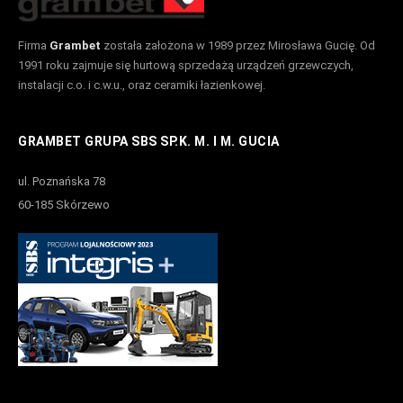
Firma
Grambet
została założona w 1989 przez Mirosława Gucię. Od
1991 roku zajmuje się hurtową sprzedażą urządzeń grzewczych,
instalacji c.o. i c.w.u., oraz ceramiki łazienkowej.
GRAMBET GRUPA SBS SP.K. M. I M. GUCIA
ul. Poznańska 78
60-185 Skórzewo