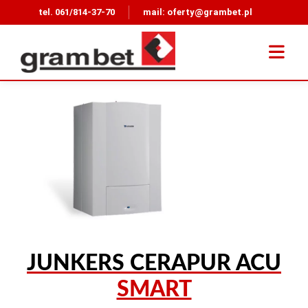
tel.
061/814-37-70
mail:
oferty@grambet.pl
JUNKERS CERAPUR ACU
SMART