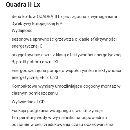
Quadra II Lx
Seria kotłów QUADRA II Lx jest zgodna z wymaganiami
Dyrektywy Europejskiej ErP.
Wydajność:
sezonowa sprawność grzewcza o klasie efektywności
energetycznej C
przygotowanie c.w.u. z klasą efektywności energetycznej
B; profil poboru c.w.u.: XL
Energooszczędna pompa o współczynniku efektywności
energetycznej EEI ≤ 0,20
Kompaktowe wymiary umożliwiające dogodny montaż w
ciasnym pomieszczeniu
Wyświetlacz LCD
Funkcja podgrzania wstępnego c.w.u. utrzymuje
temperaturę wody w wymienniku na odpowiednim
poziomie w celu zredukowania czasu oczekiwania na