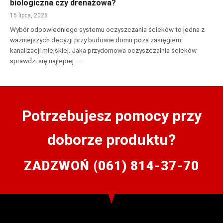
biologiczna czy drenażowa?
15 lipca, 2026
Wybór odpowiedniego systemu oczyszczania ścieków to jedna z
ważniejszych decyzji przy budowie domu poza zasięgiem
kanalizacji miejskiej. Jaka przydomowa oczyszczalnia ścieków
sprawdzi się najlepiej –…
Potrzebujesz pomocy przy
doborze produktu?
ZADZWOŃ (061) 814-37-70