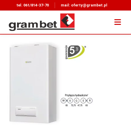
tel.
061/814-37-70
mail:
oferty@grambet.pl