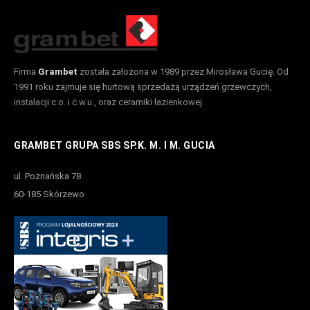
Firma
Grambet
została założona w 1989 przez Mirosława Gucię. Od
1991 roku zajmuje się hurtową sprzedażą urządzeń grzewczych,
instalacji c.o. i c.w.u., oraz ceramiki łazienkowej.
GRAMBET GRUPA SBS SP.K. M. I M. GUCIA
ul. Poznańska 78
60-185 Skórzewo