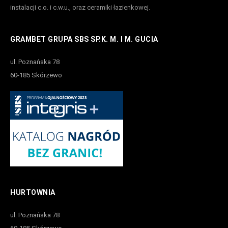
instalacji c.o. i c.w.u., oraz ceramiki łazienkowej.
GRAMBET GRUPA SBS SP.K. M. I M. GUCIA
ul. Poznańska 78
60-185 Skórzewo
HURTOWNIA
ul. Poznańska 78