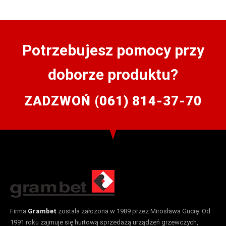
Potrzebujesz pomocy przy
doborze produktu?
ZADZWOŃ (061) 814-37-70
Firma
Grambet
została założona w 1989 przez Mirosława Gucię. Od
1991 roku zajmuje się hurtową sprzedażą urządzeń grzewczych,