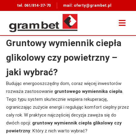
tel.
061/814-37-70
mail:
oferty@grambet.pl
Gruntowy wymiennik ciepła
glikolowy czy powietrzny –
jaki wybrać?
Budując energooszczędny dom, coraz więcej inwestorów
rozważa zastosowanie
gruntowego wymiennika ciepła
.
Tego typu system skutecznie wspiera rekuperację,
ograniczając zużycie energii i regulując komfort cieplny przez
cały rok. W praktyce najczęściej decyzja zawęża się do
dwóch opcji:
gruntowy wymiennik ciepła glikolowy czy
powietrzny
. Który z nich warto wybrać?