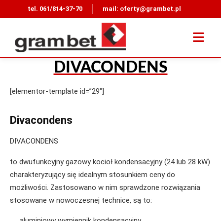
tel.
061/814-37-70
mail:
oferty@grambet.pl
DIVACONDENS
[elementor-template id=”29″]
Divacondens
DIVACONDENS
to dwufunkcyjny gazowy kocioł kondensacyjny (24 lub 28 kW)
charakteryzujący się idealnym stosunkiem ceny do
możliwości. Zastosowano w nim sprawdzone rozwiązania
stosowane w nowoczesnej technice, są to:
aluminiowy wymiennik kondensacyjny,