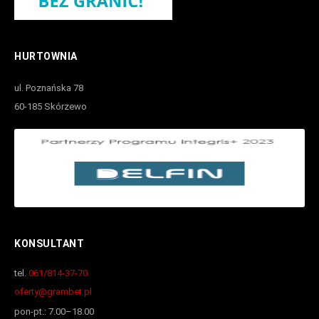
HURTOWNIA
ul. Poznańska 78
60-185 Skórzewo
KONSULTANT
tel.
061/814-37-70
oferty@grambet.pl
pon-pt.: 7.00–18.00