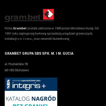
Firma
Grambet
została założona w 1989 przez Mirosława Gucię. Od
1991 roku zajmuje się hurtową sprzedażą urządzeń grzewczych,
instalacji c.o. i c.w.u., oraz ceramiki łazienkowej.
GRAMBET GRUPA SBS SP.K. M. I M. GUCIA
ul. Poznańska 78
60-185 Skórzewo