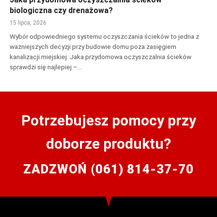
biologiczna czy drenażowa?
15 lipca, 2026
Wybór odpowiedniego systemu oczyszczania ścieków to jedna z
ważniejszych decyzji przy budowie domu poza zasięgiem
kanalizacji miejskiej. Jaka przydomowa oczyszczalnia ścieków
sprawdzi się najlepiej –…
Potrzebujesz pomocy przy
doborze produktu?
ZADZWOŃ (061) 814-37-70